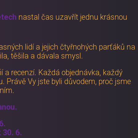
etech
nastal čas uzavřít jednu krásnou
asných lidí a jejich čtyřnohých parťáků na
la, těšila a dávala smysl.
fií a recenzí. Každá objednávka, každý
 Právě Vy jste byli důvodem, proč jsme
ením.
anou.
6.
 30. 6.