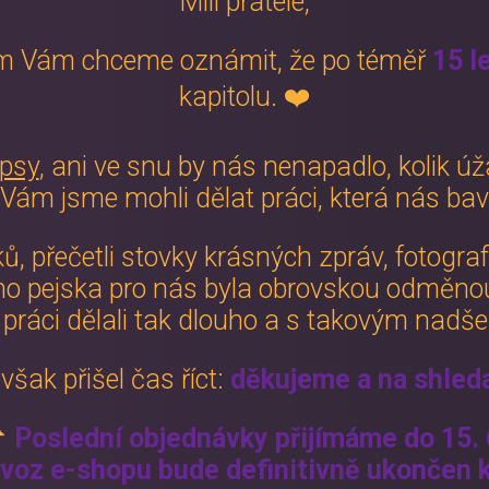
Milí přátelé,
em Vám chceme oznámit, že po téměř
15 l
kapitolu. ❤️
 psy
, ani ve snu by nás nenapadlo, kolik úž
Vám jsme mohli dělat práci, která nás bavi
ků, přečetli stovky krásných zpráv, fotogra
ho pejska pro nás byla obrovskou odměnou.
 práci dělali tak dlouho a s takovým nadš
však přišel čas říct:
děkujeme a na shled

Poslední objednávky přijímáme do 15. 
voz e-shopu bude definitivně ukončen k