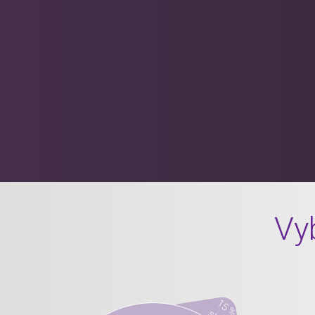
Vyb
14 %
15 %