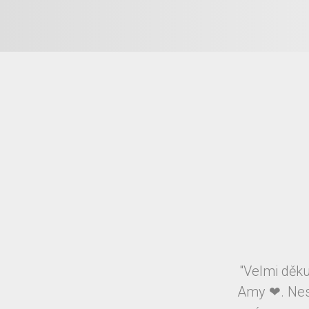
"Velmi děku
Amy ❤. Nest