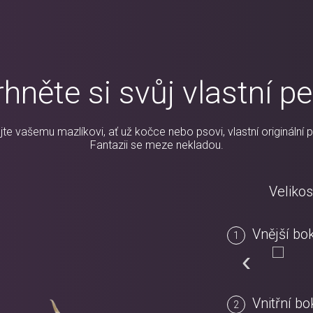
hněte si svůj vlastní pe
te vašemu mazlíkovi, ať už kočce nebo psovi, vlastní originální p
Fantazii se meze nekladou.
Velikos
Vnější bo
‹
Vnitřní bo