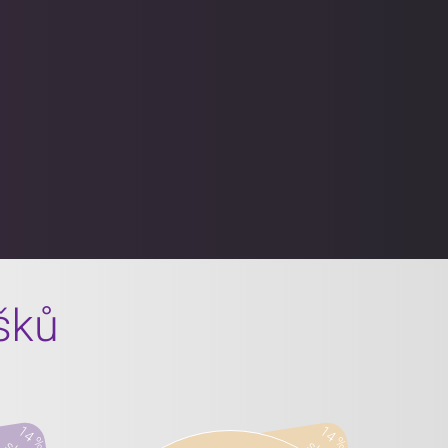
íšků
14 %
14 %