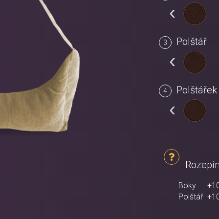
‹
Polštář
‹
Polštářek
‹
Rozepín
Boky
+1
Polštář
+1