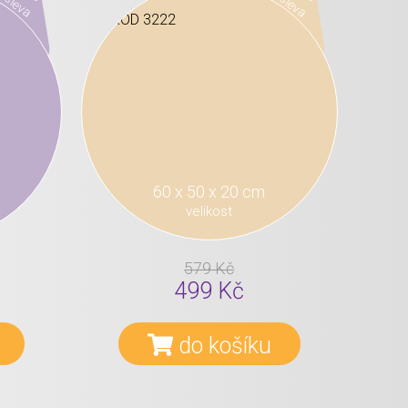
sleva
sleva
60 x 50 x 20 cm
velikost
579 Kč
499 Kč
do košíku