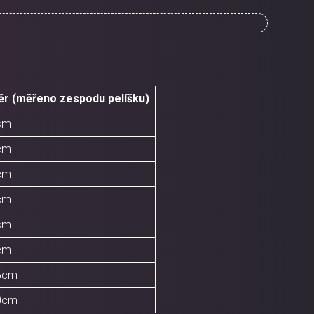
ěr (měřeno zespodu pelíšku)
cm
cm
cm
cm
cm
cm
65cm
70cm