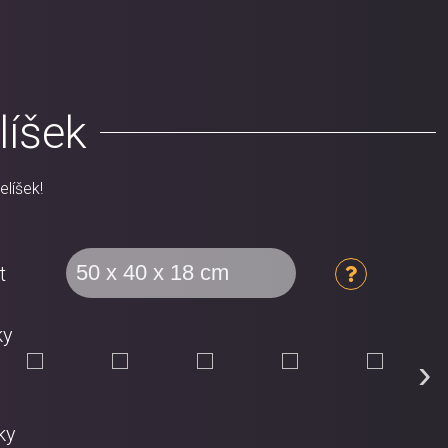
líšek
elíšek!
t
ky
›
ky