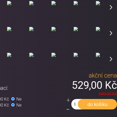
›
›
›
akční cen
529,00 K
ací:
649,00 K
+
00 Kč
Ne
-
00 Kč
Ne