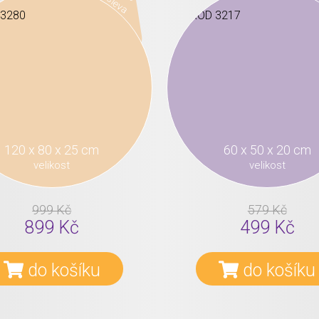
sleva
120 x 80 x 25 cm
60 x 50 x 20 cm
velikost
velikost
999 Kč
579 Kč
899 Kč
499 Kč
do košíku
do košíku