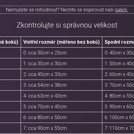
Nemužete se rohodnout? Nechte se inspirovat naší
galerií.
Zkontrolujte si správnou velikost
ně boků)
Vnitřní rozměr (měřeno bez boků)
Spodní rozm
0: cca 30cm x 23cm
0: 40cm x 30
1: cca 35cm x 30cm
1: 50cm x 40
2: cca 45cm x 33cm
2: 60cm x 45
3: cca 54cm x 38cm
3: 70cm x 50
4: cca 63cm x 43cm
4: 80cm x 55
5: cca 70cm x 45cm
5: 90cm x 60
6: cca 80cm x 50cm
6: 100cm x 
7: cca 90cm x 55cm
7: 110cm x 