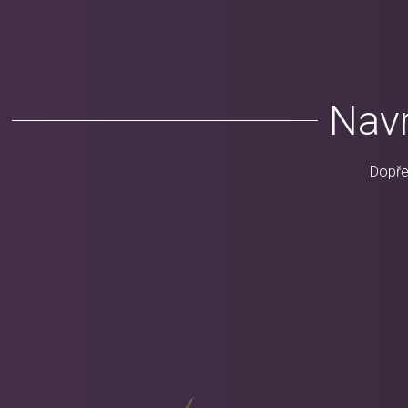
Navr
Dopřej