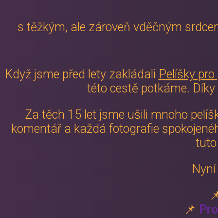
s těžkým, ale zároveň vděčným srdc
Když jsme před lety zakládali
Pelíšky pro
této cestě potkáme. Díky 
Za těch 15 let jsme ušili mnoho pelíš
komentář a každá fotografie spokojené
tuto
Nyní 

📌
Pro