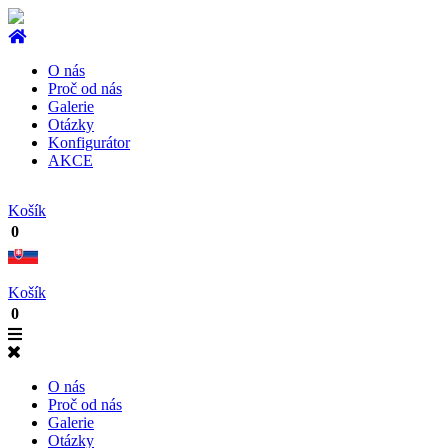
O nás
Proč od nás
Galerie
Otázky
Konfigurátor
AKCE
Košík
0
Košík
0
O nás
Proč od nás
Galerie
Otázky