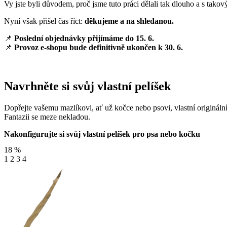
Vy jste byli důvodem, proč jsme tuto práci dělali tak dlouho a s tak
Nyní však přišel čas říct:
děkujeme a na shledanou.
📌
Poslední objednávky přijímáme do 15. 6.
📌
Provoz e-shopu bude definitivně ukončen k 30. 6.
Navrhněte si svůj vlastní pelíšek
Dopřejte vašemu mazlíkovi, ať už kočce nebo psovi, vlastní originální
Fantazii se meze nekladou.
Nakonfigurujte si svůj vlastní pelíšek pro psa nebo kočku
18
%
1
2
3
4