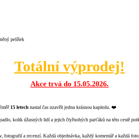
sněný pelíšek
Totální výprodej!
Akce trvá do 15.05.2026.
téměř
15 letech
nastal čas uzavřít jednu krásnou kapitolu. ❤️
padlo, kolik úžasných lidí a jejich čtyřnohých parťáků na této cestě pot
ráv, fotografií a recenzí. Každá objednávka, každý komentář a každá f