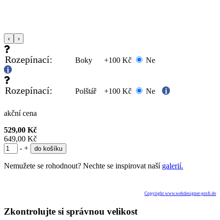
‹
›
Rozepínací:
Boky
+100 Kč
Ne
Rozepínací:
Polštář
+100 Kč
Ne
akční cena
529,00 Kč
649,00 Kč
-
+
Nemužete se rohodnout? Nechte se inspirovat naší
galerií.
Copyright www.webdesigner-profi.de
Zkontrolujte si správnou velikost