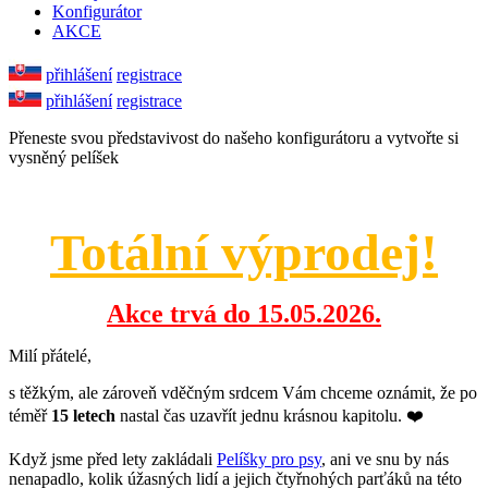
Konfigurátor
AKCE
přihlášení
registrace
přihlášení
registrace
Přeneste svou představivost do našeho konfigurátoru a vytvořte si
vysněný pelíšek
Totální výprodej!
Akce trvá do 15.05.2026.
Milí přátelé,
s těžkým, ale zároveň vděčným srdcem Vám chceme oznámit, že po
téměř
15 letech
nastal čas uzavřít jednu krásnou kapitolu. ❤️
Když jsme před lety zakládali
Pelíšky pro psy
, ani ve snu by nás
nenapadlo, kolik úžasných lidí a jejich čtyřnohých parťáků na této