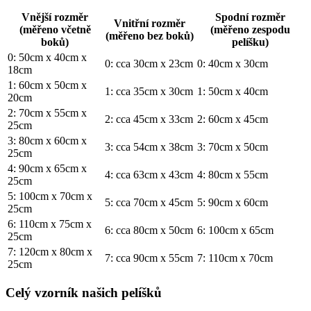
Vnější rozměr
Spodní rozměr
Vnitřní rozměr
(měřeno včetně
(měřeno zespodu
(měřeno bez boků)
boků)
pelíšku)
0: 50cm x 40cm x
0: cca 30cm x 23cm
0: 40cm x 30cm
18cm
1: 60cm x 50cm x
1: cca 35cm x 30cm
1: 50cm x 40cm
20cm
2: 70cm x 55cm x
2: cca 45cm x 33cm
2: 60cm x 45cm
25cm
3: 80cm x 60cm x
3: cca 54cm x 38cm
3: 70cm x 50cm
25cm
4: 90cm x 65cm x
4: cca 63cm x 43cm
4: 80cm x 55cm
25cm
5: 100cm x 70cm x
5: cca 70cm x 45cm
5: 90cm x 60cm
25cm
6: 110cm x 75cm x
6: cca 80cm x 50cm
6: 100cm x 65cm
25cm
7: 120cm x 80cm x
7: cca 90cm x 55cm
7: 110cm x 70cm
25cm
Celý vzorník našich pelíšků