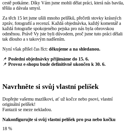
cestě potkáme. Díky Vám jsme mohli dělat práci, která nás bavila,
těšila a dávala smysl.
Za těch 15 let jsme ušili mnoho pelíšků, přečetli stovky krásných
zpráv, fotografií a recenzí. Každá objednávka, každý komentář a
každá fotografie spokojeného pejska pro nás byla obrovskou
odměnou. Právě Vy jste byli důvodem, proč jsme tuto práci dělali
tak dlouho a s takovým nadšením.
Nyní však přišel čas říct:
děkujeme a na shledanou.
📌
Poslední objednávky přijímáme do 15. 6.
📌
Provoz e-shopu bude definitivně ukončen k 30. 6.
Navrhněte si svůj vlastní pelíšek
Dopřejte vašemu mazlíkovi, ať už kočce nebo psovi, vlastní
originální pelíšek!
Fantazii se meze nekladou.
Nakonfigurujte si svůj vlastní pelíšek pro psa nebo kočku
18
%