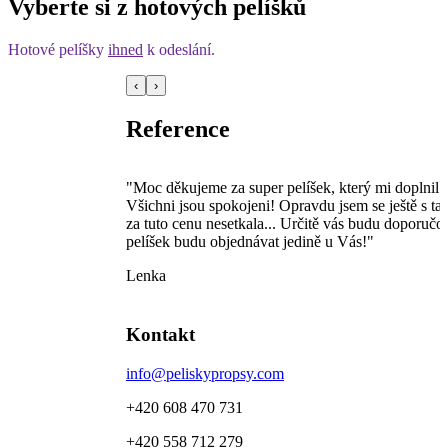
Vyberte si z hotových pelíšků
Hotové pelíšky
ihned
k odeslání.
‹
›
Reference
rliečkovi se
"Moc děkujeme za super pelíšek, který mi doplnil ten st
Všichni jsou spokojeni! Opravdu jsem se ještě s tak do
za tuto cenu nesetkala... Určitě vás budu doporučovat o
pelíšek budu objednávat jedině u Vás!"
Lenka
Kontakt
info@peliskypropsy.com
+420 608 470 731
+420 558 712 279