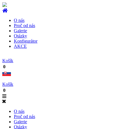
O nás
Proč od nás
Galerie
Otázky
Konfigurátor
AKCE
Košík
0
Košík
0
O nás
Proč od nás
Galerie
Otázky