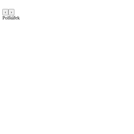
‹
›
Polštářek