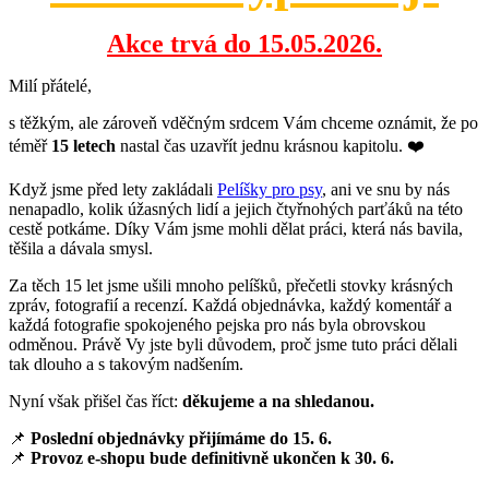
Akce trvá do 15.05.2026.
Milí přátelé,
s těžkým, ale zároveň vděčným srdcem Vám chceme oznámit, že po
téměř
15 letech
nastal čas uzavřít jednu krásnou kapitolu. ❤️
Když jsme před lety zakládali
Pelíšky pro psy
, ani ve snu by nás
nenapadlo, kolik úžasných lidí a jejich čtyřnohých parťáků na této
cestě potkáme. Díky Vám jsme mohli dělat práci, která nás bavila,
těšila a dávala smysl.
Za těch 15 let jsme ušili mnoho pelíšků, přečetli stovky krásných
zpráv, fotografií a recenzí. Každá objednávka, každý komentář a
každá fotografie spokojeného pejska pro nás byla obrovskou
odměnou. Právě Vy jste byli důvodem, proč jsme tuto práci dělali
tak dlouho a s takovým nadšením.
Nyní však přišel čas říct:
děkujeme a na shledanou.
📌
Poslední objednávky přijímáme do 15. 6.
📌
Provoz e-shopu bude definitivně ukončen k 30. 6.