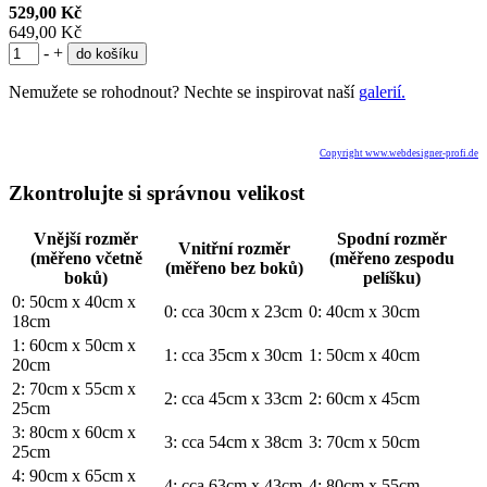
529,00 Kč
649,00 Kč
-
+
Nemužete se rohodnout? Nechte se inspirovat naší
galerií.
Copyright www.webdesigner-profi.de
Zkontrolujte si správnou velikost
Vnější rozměr
Spodní rozměr
Vnitřní rozměr
(měřeno včetně
(měřeno zespodu
(měřeno bez boků)
boků)
pelíšku)
0: 50cm x 40cm x
0: cca 30cm x 23cm
0: 40cm x 30cm
18cm
1: 60cm x 50cm x
1: cca 35cm x 30cm
1: 50cm x 40cm
20cm
2: 70cm x 55cm x
2: cca 45cm x 33cm
2: 60cm x 45cm
25cm
3: 80cm x 60cm x
3: cca 54cm x 38cm
3: 70cm x 50cm
25cm
4: 90cm x 65cm x
4: cca 63cm x 43cm
4: 80cm x 55cm