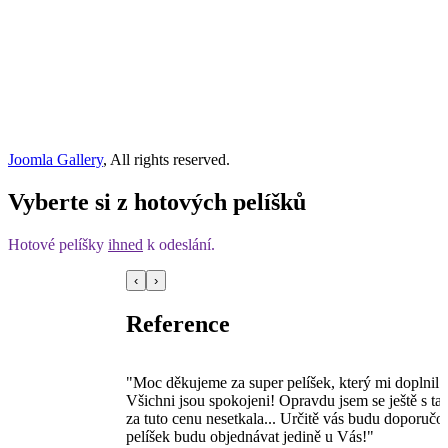
Joomla Gallery
, All rights reserved.
Vyberte si z hotových pelíšků
Hotové pelíšky
ihned
k odeslání.
‹
›
Reference
 Charliečkovi se
"Moc děkujeme za super pelíšek, který mi doplnil t
Všichni jsou spokojeni! Opravdu jsem se ještě s ta
za tuto cenu nesetkala... Určitě vás budu doporučo
pelíšek budu objednávat jedině u Vás!"