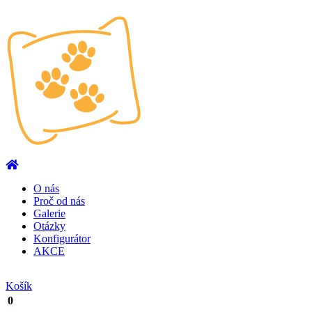
O nás
Proč od nás
Galerie
Otázky
Konfigurátor
AKCE
Košík
0