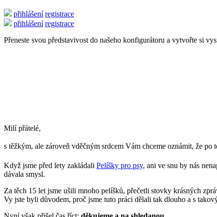
přihlášení
registrace
přihlášení
registrace
Přeneste svou představivost do našeho konfigurátoru a vytvořte si vy
Milí přátelé,
s těžkým, ale zároveň vděčným srdcem Vám chceme oznámit, že po 
Když jsme před lety zakládali
Pelíšky pro psy
, ani ve snu by nás nena
dávala smysl.
Za těch 15 let jsme ušili mnoho pelíšků, přečetli stovky krásných zp
Vy jste byli důvodem, proč jsme tuto práci dělali tak dlouho a s tak
Nyní však přišel čas říct:
děkujeme a na shledanou.