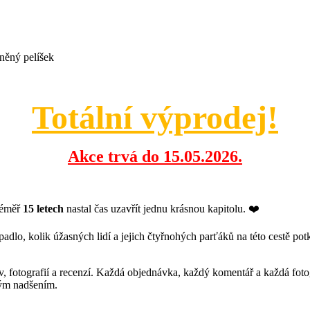
sněný pelíšek
Totální výprodej!
Akce trvá do 15.05.2026.
téměř
15 letech
nastal čas uzavřít jednu krásnou kapitolu. ❤️
padlo, kolik úžasných lidí a jejich čtyřnohých parťáků na této cestě pot
ráv, fotografií a recenzí. Každá objednávka, každý komentář a každá f
ovým nadšením.