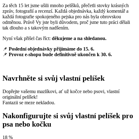
Za těch 15 let jsme ušili mnoho pelíšků, přečetli stovky krásných
zpráv, fotografií a recenzí. Každá objednávka, každý komentář a
každá fotografie spokojeného pejska pro nás byla obrovskou
odměnou. Právě Vy jste byli důvodem, proč jsme tuto práci dělali
tak dlouho a s takovým nadšením.
Nyní však přišel čas říct:
děkujeme a na shledanou.
📌
Poslední objednávky přijímáme do 15. 6.
📌
Provoz e-shopu bude definitivně ukončen k 30. 6.
Navrhněte si svůj vlastní pelíšek
Dopřejte vašemu mazlíkovi, ať už kočce nebo psovi, vlastní
originální pelíšek!
Fantazii se meze nekladou.
Nakonfigurujte si svůj vlastní pelíšek pro
psa nebo kočku
18
%