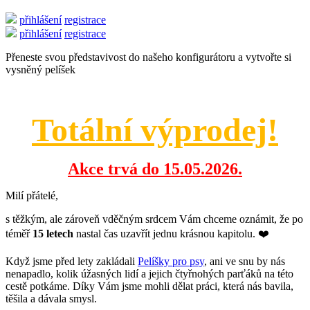
přihlášení
registrace
přihlášení
registrace
Přeneste svou představivost do našeho konfigurátoru a vytvořte si
vysněný pelíšek
Totální výprodej!
Akce trvá do 15.05.2026.
Milí přátelé,
s těžkým, ale zároveň vděčným srdcem Vám chceme oznámit, že po
téměř
15 letech
nastal čas uzavřít jednu krásnou kapitolu. ❤️
Když jsme před lety zakládali
Pelíšky pro psy
, ani ve snu by nás
nenapadlo, kolik úžasných lidí a jejich čtyřnohých parťáků na této
cestě potkáme. Díky Vám jsme mohli dělat práci, která nás bavila,
těšila a dávala smysl.