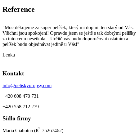
Reference
"Moc děkujeme za super pelíšek, který mi doplnil ten starý od Vás.
"
Všichni jsou spokojeni! Opravdu jsem se ještě s tak dobrými pelíšky
p
za tuto cenu nesetkala... Určitě vás budu doporučovat ostatním a
o
pelíšek budu objednávat jedině u Vás!"
k
Lenka
D
Kontakt
info@peliskypropsy.com
+420 608 470 731
+420 558 712 279
Sídlo firmy
Maria Ciahotna (IČ 75267462)