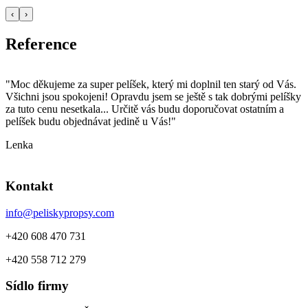
‹
›
Reference
"Moc děkujeme za super pelíšek, který mi doplnil ten starý od Vás.
"
Všichni jsou spokojeni! Opravdu jsem se ještě s tak dobrými pelíšky
p
za tuto cenu nesetkala... Určitě vás budu doporučovat ostatním a
o
pelíšek budu objednávat jedině u Vás!"
k
Lenka
D
Kontakt
info@peliskypropsy.com
+420 608 470 731
+420 558 712 279
Sídlo firmy