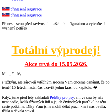
přihlášení
registrace
přihlášení
registrace
Přeneste svou představivost do našeho konfigurátoru a vytvořte si
vysněný pelíšek
Totální výprodej!
Akce trvá do 15.05.2026.
Milí přátelé,
s těžkým, ale zároveň vděčným srdcem Vám chceme oznámit, že po
téměř
15 letech
nastal čas uzavřít jednu krásnou kapitolu. ❤️
Když jsme před lety zakládali
Pelíšky pro psy
, ani ve snu by nás
nenapadlo, kolik úžasných lidí a jejich čtyřnohých parťáků na této
cestě potkáme. Díky Vám jsme mohli dělat práci, která nás bavila,
těšila a dávala smysl.