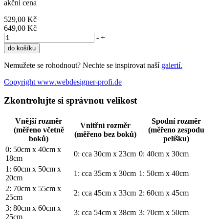
akční cena
529,00 Kč
649,00 Kč
-
+
Nemužete se rohodnout? Nechte se inspirovat naší
galerií.
Copyright www.webdesigner-profi.de
Zkontrolujte si správnou velikost
Vnější rozměr
Spodní rozměr
Vnitřní rozměr
(měřeno včetně
(měřeno zespodu
(měřeno bez boků)
boků)
pelíšku)
0: 50cm x 40cm x
0: cca 30cm x 23cm
0: 40cm x 30cm
18cm
1: 60cm x 50cm x
1: cca 35cm x 30cm
1: 50cm x 40cm
20cm
2: 70cm x 55cm x
2: cca 45cm x 33cm
2: 60cm x 45cm
25cm
3: 80cm x 60cm x
3: cca 54cm x 38cm
3: 70cm x 50cm
25cm