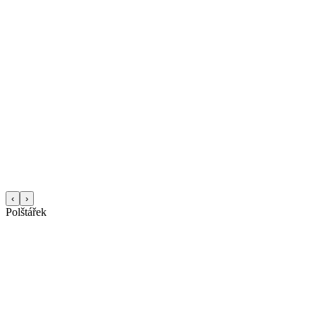
‹
›
Polštářek