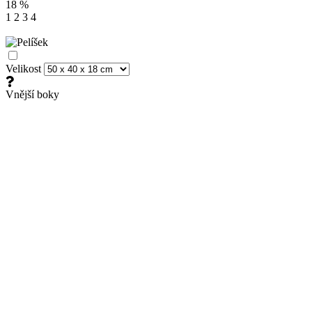
18
%
1
2
3
4
Velikost
Vnější boky